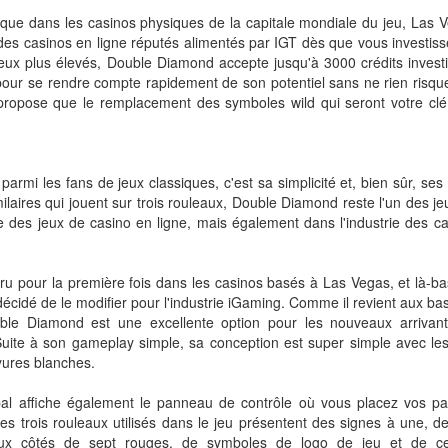
e que dans les casinos physiques de la capitale mondiale du jeu, Las 
 des casinos en ligne réputés alimentés par IGT dès que vous investis
jeux plus élevés, Double Diamond accepte jusqu'à 3000 crédits invest
t pour se rendre compte rapidement de son potentiel sans ne rien risqu
ropose que le remplacement des symboles wild qui seront votre clé
parmi les fans de jeux classiques, c'est sa simplicité et, bien sûr, ses
ilaires qui jouent sur trois rouleaux, Double Diamond reste l'un des je
es jeux de casino en ligne, mais également dans l'industrie des ca
pour la première fois dans les casinos basés à Las Vegas, et là-bas
écidé de le modifier pour l'industrie iGaming. Comme il revient aux ba
le Diamond est une excellente option pour les nouveaux arrivant
uite à son gameplay simple, sa conception est super simple avec les
yures blanches.
ipal affiche également le panneau de contrôle où vous placez vos pa
 les trois rouleaux utilisés dans le jeu présentent des signes à une, d
 aux côtés de sept rouges, de symboles de logo de jeu et de ce