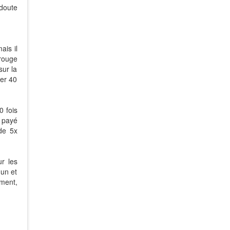
doute
ais il
 rouge
sur la
ner 40
0 fois
 payé
de 5x
r les
 un et
ment,