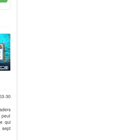
03-30
eaders
e peut
ce qui
 sept