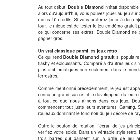
Au tout début,
Double Diamond
n'était disponibl
alors qu'aujourd'hui, vous pouvez jouer au jeu sur
moins 10 crédits. Si vous préférez jouer à des en
tour. le mieux est de tester le jeu en démo gratui
ce qui concerne ses extras, Double Diamond ne p
gagner gros.
Un vrai classique parmi les jeux rétro
Ce qui rend
Double Diamond gratuit
si populaire 
flashy et éblouissants. Comparé à d'autres jeux sim
plus emblématiques non seulement dans le monde d
terrestres.
Comme mentionné précédemment, le jeu est apparu 
connu un grand succès et le développeur du jeu a d
à tout ce que nous aimons dans ces jeux, Doub
commencent tout juste leurs aventures iGaming. S
rouleaux dominant le fond noir du jeu décoré de ra
Outre le bouton de rotation, l'écran de jeu princ
vérifiez votre solde. Dans un véritable style rétro,
trois barres qui dansent sur la grille de jeu