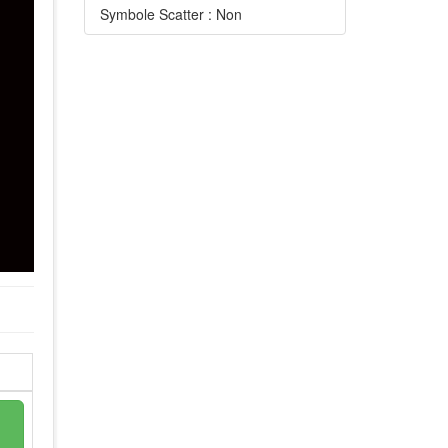
Symbole Scatter : Non