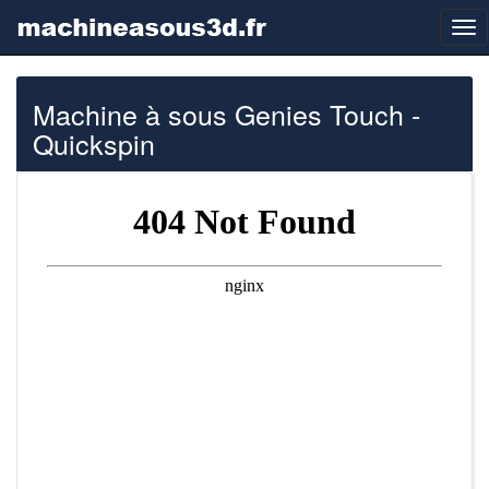
Nav
Machine à sous Genies Touch -
Quickspin