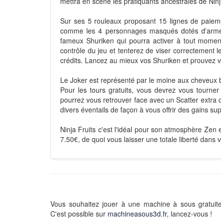
mettra en scène les pratiquants ancestrales de Nin
Sur ses 5 rouleaux proposant 15 lignes de paiem
comme les 4 personnages masqués dotés d'armes 
fameux Shuriken qui pourra activer à tout momen
contrôle du jeu et tenterez de viser correctement 
crédits. Lancez au mieux vos Shuriken et prouvez v
Le Joker est représenté par le moine aux cheveux bl
Pour les tours gratuits, vous devrez vous tourner
pourrez vous retrouver face avec un Scatter extra 
divers éventails de façon à vous offrir des gains su
Ninja Fruits c'est l'idéal pour son atmosphère Zen 
7.50€, de quoi vous laisser une totale liberté dans v
Vous souhaitez jouer à une machine à sous gratuit
C'est possible sur
machineasous3d.fr
, lancez-vous !