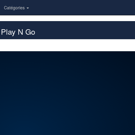
Catégories
- Play N Go