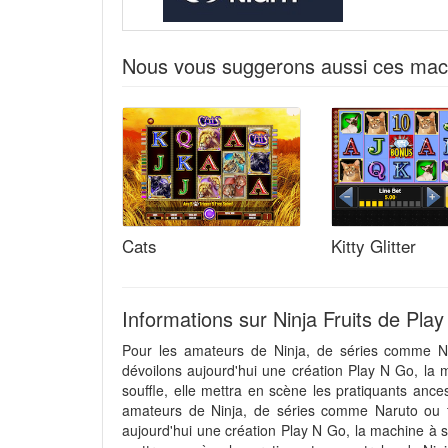
Nous vous suggerons aussi ces mac
Cats
Kitty Glitter
Informations sur Ninja Fruits de Pla
Pour les amateurs de Ninja, de séries comme Na
dévoilons aujourd'hui une création Play N Go, la 
souffle, elle mettra en scène les pratiquants ance
amateurs de Ninja, de séries comme Naruto ou t
aujourd'hui une création Play N Go, la machine à s