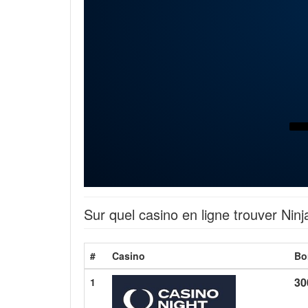
Sur quel casino en ligne trouver Ninj
#
Casino
Bo
30
1