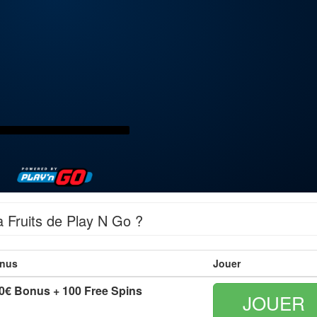
a Fruits de Play N Go ?
nus
Jouer
0€ Bonus + 100 Free Spins
JOUER