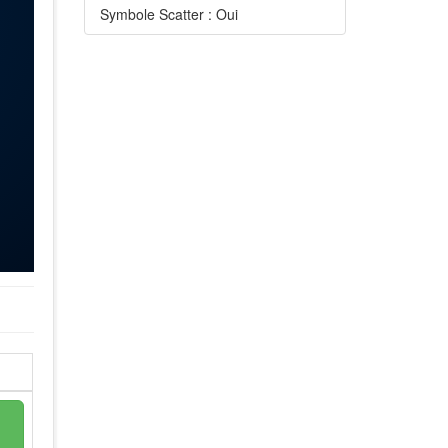
Symbole Scatter : Oui