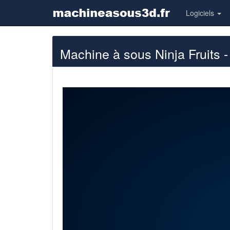
Logiciels
Machine à sous Ninja Fruits 