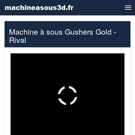
Nav
Machine à sous Gushers Gold -
Rival