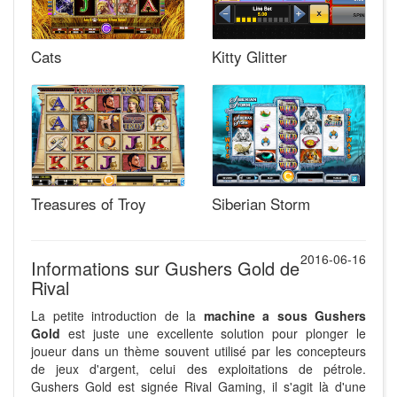
Cats
Kitty Glitter
Treasures of Troy
Siberian Storm
2016-06-16
Informations sur Gushers Gold de
Rival
La petite introduction de la
machine a sous Gushers
Gold
est juste une excellente solution pour plonger le
joueur dans un thème souvent utilisé par les concepteurs
de jeux d'argent, celui des exploitations de pétrole.
Gushers Gold est signée Rival Gaming, il s'agit là d'une