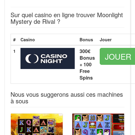
Sur quel casino en ligne trouver Moonlight
Mystery de Rival ?
#
Casino
Bonus
Jouer
300€
1
JOUER
Bonus
+ 100
Free
Spins
Nous vous suggerons aussi ces machines
à sous