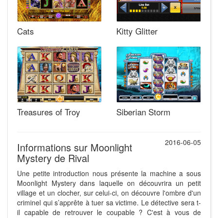
Cats
Kitty Glitter
Treasures of Troy
Siberian Storm
2016-06-05
Informations sur Moonlight
Mystery de Rival
Une petite introduction nous présente la machine a sous
Moonlight Mystery dans laquelle on découvrira un petit
village et un clocher, sur celui-ci, on découvre l'ombre d'un
criminel qui s’apprête à tuer sa victime. Le détective sera t-
il capable de retrouver le coupable ? C'est à vous de