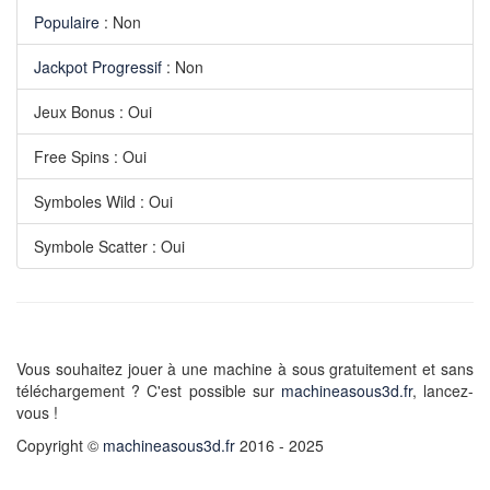
Populaire
: Non
Jackpot Progressif
: Non
Jeux Bonus : Oui
Free Spins : Oui
Symboles Wild : Oui
Symbole Scatter : Oui
Vous souhaitez jouer à une machine à sous gratuitement et sans
téléchargement ? C'est possible sur
machineasous3d.fr
, lancez-
vous !
Copyright ©
machineasous3d.fr
2016 - 2025