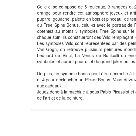
Celle ci se compose de 5 rouleaux, 3 rangées et 
orange pour rendre cet atmosphère joyeux et artis
pupitre, gouache, palette en bois et pinceau, de 
du Free Spins Bonus, celui-ci avec le portrait de 
obteniez au moins 3 symboles Free Spins sur le r
chaque spin, ils constitueront des Wild remplaçant 
Les symboles Wild sont représentées par des pein
Van Gogh, on retrouve plusieurs peintures mond
Leonard de Vinci, La Venus de Botticelli ou enc
symboles et auront pour effet de grand joker en les 
De plus, un symbole bonus peut être décroché à tou
et 4 pour déclencher un Picker Bonus, Vous devrez a
aux cadeaux.
Jouez donc à la machine à sous Pablo Picasslot et 
de l'art et de la peinture.