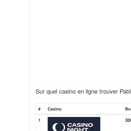
Sur quel casino en ligne trouver Pab
#
Casino
Bo
30
1