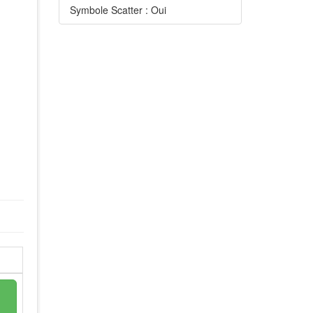
Symbole Scatter : Oui