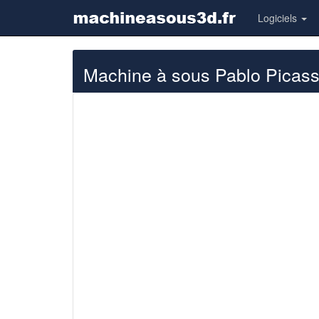
Logiciels
Machine à sous Pablo Picass