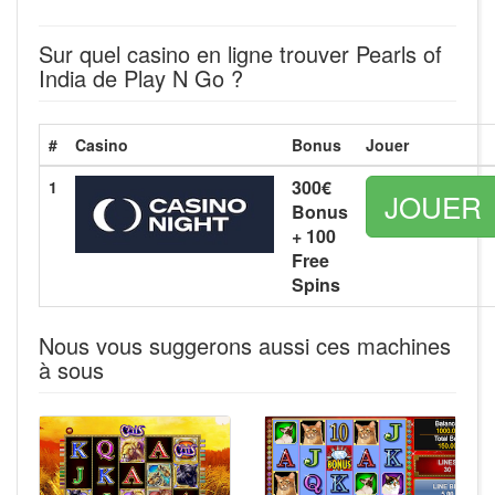
Sur quel casino en ligne trouver Pearls of
India de Play N Go ?
#
Casino
Bonus
Jouer
300€
1
JOUER
Bonus
+ 100
Free
Spins
Nous vous suggerons aussi ces machines
à sous