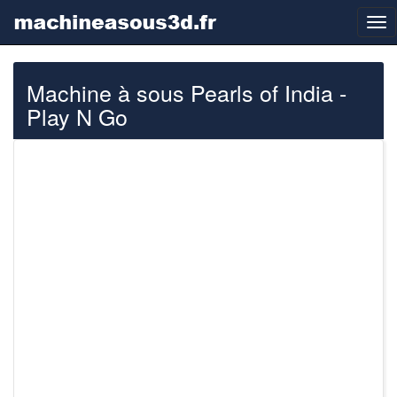
Nav
Machine à sous Pearls of India -
Play N Go